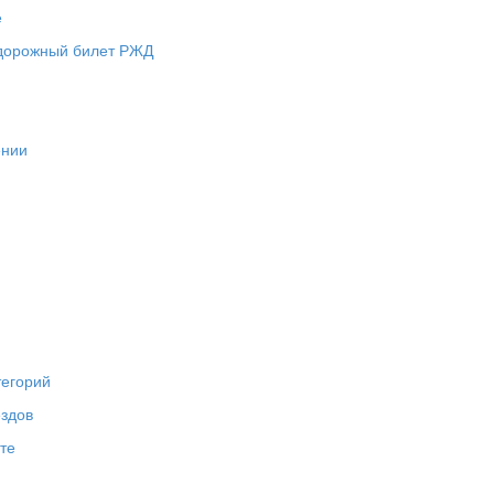
е
одорожный билет РЖД
ении
тегорий
ездов
те