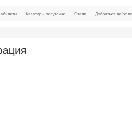
иабилеты
Квартиры посуточно
Отели
Добраться до/от в
рация