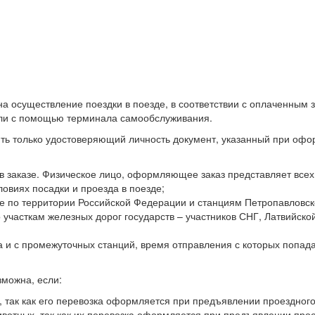
на осуществление поездки в поезде, в соответствии с оплаченным
или с помощью терминала самообслуживания.
ить только удостоверяющий личность документ, указанный при оф
в заказе. Физическое лицо, оформляющее заказ представляет всех 
овиях посадки и проезда в поезде;
ие по территории Российской Федерации и станциям Петропавловск
участкам железных дорог государств – участников СНГ, Латвийской
 и с промежуточных станций, время отправления с которых попада
можна, если:
, так как его перевозка оформляется при предъявлении проездного
вотных, так как их перевозка оформляется при предъявлении прое