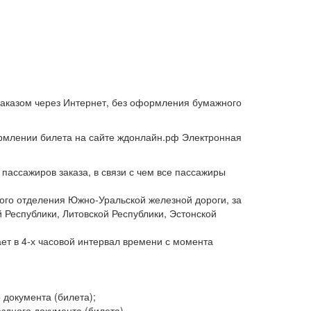
 заказом через Интернет, без оформления бумажного
ормлении билета на сайте ждонлайн.рф Электронная
пассажиров заказа, в связи с чем все пассажиры
ого отделения Южно-Уральской железной дороги, за
 Республики, Литовской Республики, Эстонской
ет в 4-х часовой интервал времени с момента
 документа (билета);
здного документа (билета).