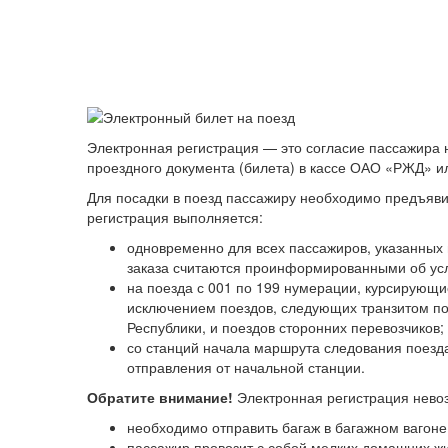
Электронная регистрация — это согласие пассажира 
проездного документа (билета) в кассе ОАО «РЖД» 
Для посадки в поезд пассажиру необходимо предъяв
регистрация выполняется:
одновременно для всех пассажиров, указанных 
заказа считаются проинформированными об усл
на поезда с 001 по 199 нумерации, курсирующ
исключением поездов, следующих транзитом по 
Республики, и поездов сторонних перевозчиков;
со станций начала маршрута следования поезда
отправления от начальной станции.
Обратите внимание!
Электронная регистрация невоз
необходимо отправить багаж в багажном вагоне
пассажир провозит с собой мелких домашних жи