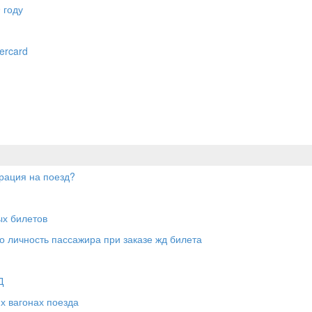
 году
ercard
трация на поезд?
х билетов
 личность пассажира при заказе жд билета
Д
х вагонах поезда