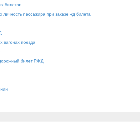
х билетов
 личность пассажира при заказе жд билета
Д
х вагонах поезда
е
одорожный билет РЖД
ении