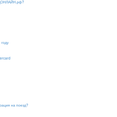
 ЖДОНЛАЙН.рф?
 году
ercard
трация на поезд?