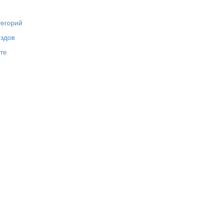
тегорий
ездов
те